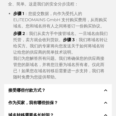
全、简单。这是我们的安全分步流程：
步骤 1
：您提交数据，向作为受托人的
ELITEDOMAINS GmbH 支付购买费用，从而购买
域名。您和域名持有人之间将签订一份购买协议。
步骤 2
：我们从卖方手中接管域名。一旦域名由我们
托管，卖方就会收到货款。
步骤 3
：我们将域名转让
给买方。我们的专家将向您发送关于如何将域名转
让给您的供应商的简单技术说明。
我们为您解答所有问题。我们将确保您的供应商接
管您的新域名，并将您注册为域名所有者。仅此而
已！如果您在域名转移后需要进一步支持，我们将
随时免费为您提供帮助。
expand_less
接受哪些付款方式？
expand_less
作为买家，我有哪些担保？
我们使用 SEPA 作为预付费，并使用 STRIPE 作为支
付服务提供商，以提供可用的支付方式，例如：信用
expand_less
域名转移需要多长时间？
卡、PayPal、Klarna、ApplePay、GooglePay、支
作为买方，我们始终向您保证以下证券。这就是我们的