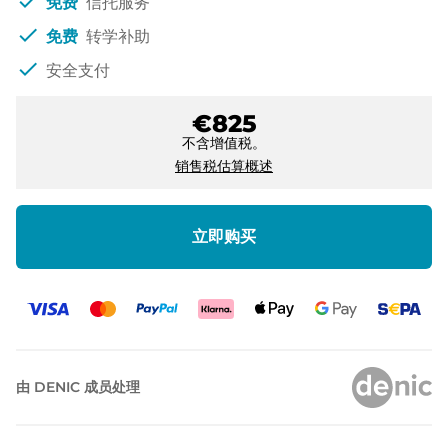
check
免费
信托服务
check
免费
转学补助
check
安全支付
€825
不含增值税。
销售税估算概述
立即购买
由 DENIC 成员处理